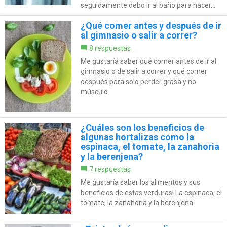
seguidamente debo ir al baño para hacer...
¿Qué comer antes y después de ir
al gimnasio o salir a correr?
8 respuestas
Me gustaría saber qué comer antes de ir al
gimnasio o de salir a correr y qué comer
después para solo perder grasa y no
músculo.
¿Cuáles son los beneficios de
algunas hortalizas como la
espinaca, el tomate, la zanahoria
y la berenjena?
7 respuestas
Me gustaría saber los alimentos y sus
beneficios de estas verduras! La espinaca, el
tomate, la zanahoria y la berenjena