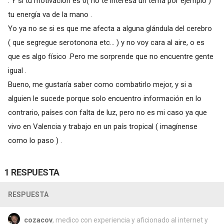
. Y si tu motivación es 0( no te interesa un tema por ejemplo )
tu energía va de la mano .
Yo ya no se si es que me afecta a alguna glándula del cerebro
( que segregue serotonona etc... ) y no voy cara al aire, o es
que es algo físico .Pero me sorprende que no encuentre gente
igual .
Bueno, me gustaría saber como combatirlo mejor, y si a
alguien le sucede porque solo encuentro información en lo
contrario, países con falta de luz, pero no es mi caso ya que
vivo en Valencia y trabajo en un país tropical ( imagínense
como lo paso ) .
1 RESPUESTA
RESPUESTA
cozacov
, medico con experiencia y aficionado al internet y