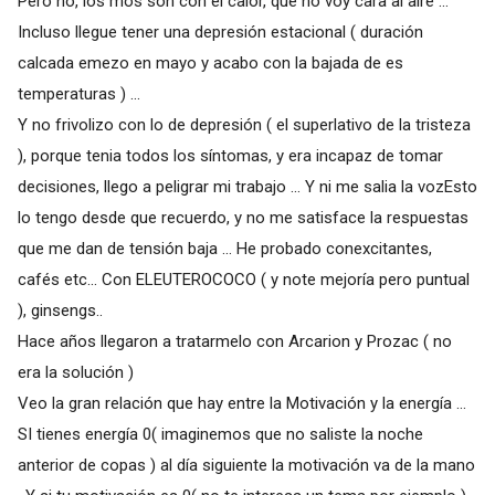
Pero no, los mos son con el calor, que no voy cara al aire ...
Incluso llegue tener una depresión estacional ( duración
calcada emezo en mayo y acabo con la bajada de es
temperaturas ) ...
Y no frivolizo con lo de depresión ( el superlativo de la tristeza
), porque tenia todos los síntomas, y era incapaz de tomar
decisiones, llego a peligrar mi trabajo ... Y ni me salia la vozEsto
lo tengo desde que recuerdo, y no me satisface la respuestas
que me dan de tensión baja ... He probado conexcitantes,
cafés etc... Con ELEUTEROCOCO ( y note mejoría pero puntual
), ginsengs..
Hace años llegaron a tratarmelo con Arcarion y Prozac ( no
era la solución )
Veo la gran relación que hay entre la Motivación y la energía ...
SI tienes energía 0( imaginemos que no saliste la noche
anterior de copas ) al día siguiente la motivación va de la mano