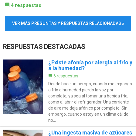
4 respuestas
VER MÁS PREGUNTAS Y RESPUESTAS RELACIONADAS »
RESPUESTAS DESTACADAS
¿Existe afonía por alergia al frío y
a la humedad?
6 respuestas
Desde hace un tiempo, cuando me expongo
a frío o humedad pierdo la voz por
completo, ya sea al tomar una bebida fría,
como al abrir el refrigerador. Una corriente
de aire me deja afónico por completo. Sin
embargo, cuando estoy en un clima cálido
no...
¿Una ingesta masiva de azúcares