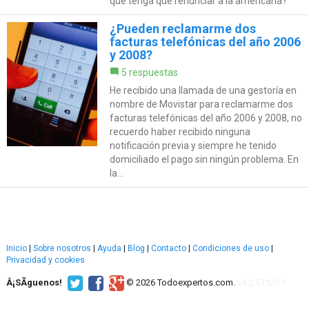
que tenga que renunciar a la americana?
¿Pueden reclamarme dos
facturas telefónicas del año 2006
y 2008?
5 respuestas
He recibido una llamada de una gestoría en
nombre de Movistar para reclamarme dos
facturas telefónicas del año 2006 y 2008, no
recuerdo haber recibido ninguna
notificación previa y siempre he tenido
domiciliado el pago sin ningún problema. En
la...
Inicio
|
Sobre nosotros
|
Ayuda
|
Blog
|
Contacto
|
Condiciones de uso
|
Privacidad y cookies
Â¡SÃ­guenos!
© 2026 Todoexpertos.com.
v4.2.51120.1