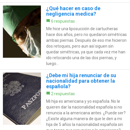
¿Qué hacer en caso de
negligencia medica?
6 respuestas
Me hice una liposucción de cartucheras
hace dos años, pero no quedaron simétricas
ambas piernas. Después de eso me hicieron
dos retoques, pero aun así siguen sin
quedar simétricas, ya que cada vez me han
ido retocando una de las dos piernas, y
luego...
¿Debe mi hija renunciar de su
nacionalidad para obtener la
española?
2 respuestas
Mi hija es americana y yo española. No le
quieren dar la nacionalidad española si no
renuncia a la americana antes. ¿Puede ser?
¿Existe alguna manera de que le den a mi
hija de 5 años la nacionalidad española sin