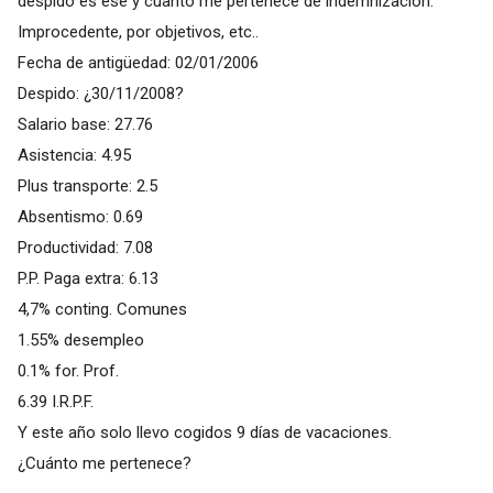
despido es ese y cuanto me pertenece de indemnización.
Improcedente, por objetivos, etc..
Fecha de antigüedad: 02/01/2006
Despido: ¿30/11/2008?
Salario base: 27.76
Asistencia: 4.95
Plus transporte: 2.5
Absentismo: 0.69
Productividad: 7.08
P.P. Paga extra: 6.13
4,7% conting. Comunes
1.55% desempleo
0.1% for. Prof.
6.39 I.R.P.F.
Y este año solo llevo cogidos 9 días de vacaciones.
¿Cuánto me pertenece?