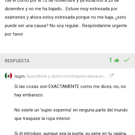
fue el como por el 12 de noviembre y ya estamos a 20 de
diciembre y no me ha bajado... Estuve muy estresada por
exámenes y ahora estoy estresada porque no me baja, ¿esto
puede ser una causa? No soy regular... Respóndanme urgente
por favor
1
RESPUESTA
lagm
, Suscribete y obten informacion diaria en:...
Si las cosas son EXACTAMENTE como me dices, no, no
hay embarazo.
No existe un 'super esperma' en ninguna parte del mundo
que traspase la ropa interior.
Si él introdujo, aunque sea la punta, su pene en tu vagina,