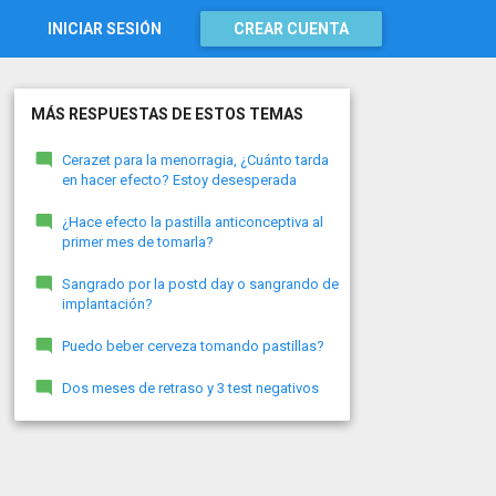
INICIAR SESIÓN
CREAR CUENTA
MÁS RESPUESTAS DE ESTOS TEMAS
Cerazet para la menorragia, ¿Cuánto tarda
en hacer efecto? Estoy desesperada
¿Hace efecto la pastilla anticonceptiva al
primer mes de tomarla?
Sangrado por la postd day o sangrando de
implantación?
Puedo beber cerveza tomando pastillas?
Dos meses de retraso y 3 test negativos