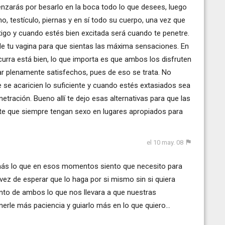
enzarás por besarlo en la boca todo lo que desees, luego
ho, testículo, piernas y en sí todo su cuerpo, una vez que
tigo y cuando estés bien excitada será cuando te penetre.
de tu vagina para que sientas las máxima sensaciones. En
urra está bien, lo que importa es que ambos los disfruten
r plenamente satisfechos, pues de eso se trata. No
e se acaricien lo suficiente y cuando estés extasiados sea
tración. Bueno allí te dejo esas alternativas para que las
rate que siempre tengan sexo en lugares apropiados para
el 10 may. 08
ás lo que en esos momentos siento que necesito para
 de esperar que lo haga por si mismo sin si quiera
ento de ambos lo que nos llevara a que nuestras
erle más paciencia y guiarlo más en lo que quiero...