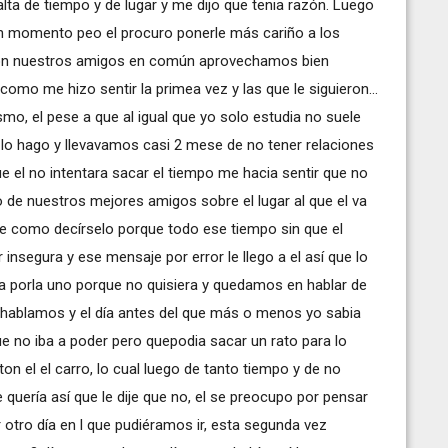
falta de tiempo y de lugar y me dijo que tenia razón. Luego
 momento peo el procuro ponerle más cariño a los
on nuestros amigos en común aprovechamos bien
mo me hizo sentir la primea vez y las que le siguieron...
o, el pese a que al igual que yo solo estudia no suele
si lo hago y llevavamos casi 2 mese de no tener relaciones
ue el no intentara sacar el tiempo me hacia sentir que no
 de nuestros mejores amigos sobre el lugar al que el va
de como decírselo porque todo ese tiempo sin que el
nsegura y ese mensaje por error le llego a el así que lo
 era porla uno porque no quisiera y quedamos en hablar de
hablamos y el día antes del que más o menos yo sabia
no iba a poder pero quepodia sacar un rato para lo
 el el carro, lo cual luego de tanto tiempo y de no
e quería así que le dije que no, el se preocupo por pensar
otro día en l que pudiéramos ir, esta segunda vez