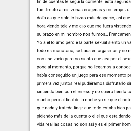
fin de cuentas le seguí la corriente, esta segun
fue directo a mis zonas erógenas y me empezó a 
dolía as que solo lo hizao más despacio, así qu
hora viendo tele y me dijo que me fuera vistiend
su brazo en mi hombro nos fuimos... Francamente
Yo a el lo amo pero e la parte sexual siento un 
todo es monótono, se basa en orgasmos y no me h
con ese vacío pero no siento que sea por el sexo
pone al momento, porque no llegamos a conocer
había conseguido un juego para ese momento pero
primera vez juntos real pudiéramos disfrutarlo s
sintiendo bien con el en eso y no quiero herirlo c
mucho pero al final de la noche yo se que el not
que nada y tratede fingir que todo estaba bien par
pidiendo más de la cuenta o el el que esta dan
vida real las cosas no son así y es el primer ho