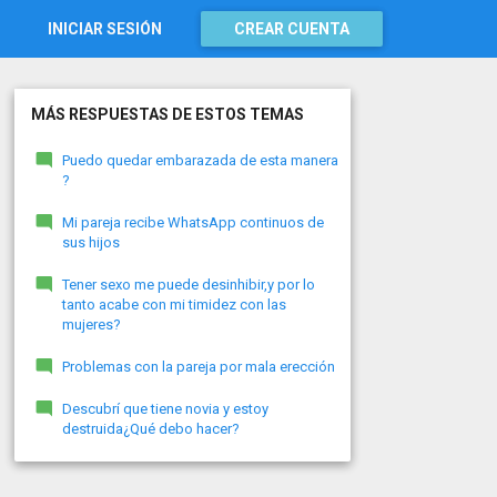
INICIAR SESIÓN
CREAR CUENTA
MÁS RESPUESTAS DE ESTOS TEMAS
Puedo quedar embarazada de esta manera
?
Mi pareja recibe WhatsApp continuos de
sus hijos
Tener sexo me puede desinhibir,y por lo
tanto acabe con mi timidez con las
mujeres?
Problemas con la pareja por mala erección
Descubrí que tiene novia y estoy
destruida¿Qué debo hacer?