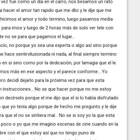
da vez fue como un día en el carro, nos besamos un rato
hacer el amor tan rapido que me dlio y le dije que me
e hicimos el amor y todo termino, luego pasamos media
o para irnos y luego de 2 horas más de solo ver tele con
 no se para que pagamos el lugar...
vacío, no porque yo sea una experta o algo así sino porque
ace sentirvilusionada ni nada, al final siempre termino
 en si sino como por la dedicación, por lamagia que el le
nos más en ese aspecto y el parece conforme... Yo
 decidí dejarlo para la próxima vez para que esta
in instrucciones... No se que hacer porque no me estoy
on decírselo porque el me dijo que el si lo había disfrutado
o que yo tenia algo porque de hecho me pregunto y le dije
a que el no se sintiera mal... No se si soy yo la que esta
do poco o yo que me imagino escenas de cine cuando en la
mbre con el que estoy así que no tengo puno de