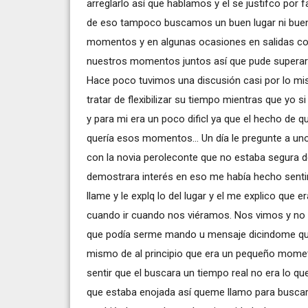
arreglarlo así que hablamos y el se justifco por 
de eso tampoco buscamos un buen lugar ni buen
momentos y en algunas ocasiones en salidas c
nuestros momentos juntos así que pude superarco
Hace poco tuvimos una discusión casi por lo mism
tratar de flexibilizar su tiempo mientras que yo 
y para mi era un poco dificl ya que el hecho de q
quería esos momentos... Un día le pregunte a uno
con la novia peroleconte que no estaba segura 
demostrara interés en eso me había hecho sentir i
llame y le explq lo del lugar y el me explico que
cuando ir cuando nos viéramos. Nos vimos y no 
que podía serme mando u mensaje dicindome que 
mismo de al principio que era un pequeño mometon
sentir que el buscara un tiempo real no era lo qu
que estaba enojada así queme llamo para buscar 