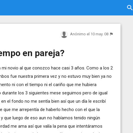
Anónimo
el 10 may. 08
empo en pareja?
 mi novio al que conozco hace casi 3 años. Como a los 2
mbos fue nuestra primera vez y no estuvo muy bien ya no
ento ni con el tiempo ni el cariño que me hubiera
o durante los 3 siguientes mese seguimos pero de igual
 el fondo no me sentía bien así que un día le escribí
dije que me arrepentía de haberlo hecho con el que la
l y que luego de eso aun no habíamos tenido ningún
erdad me ama así que valía la pena que intentáramos