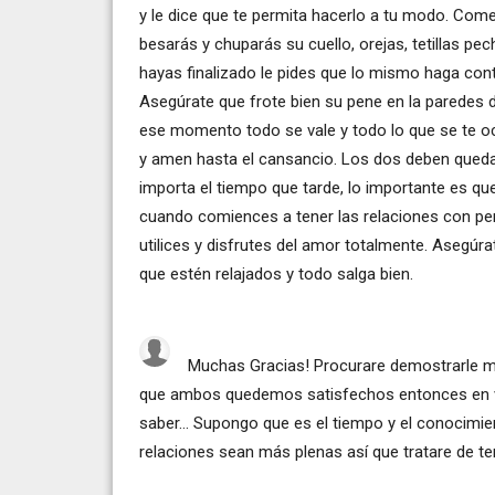
y le dice que te permita hacerlo a tu modo. Com
besarás y chuparás su cuello, orejas, tetillas pec
hayas finalizado le pides que lo mismo haga con
Asegúrate que frote bien su pene en la paredes 
ese momento todo se vale y todo lo que se te oc
y amen hasta el cansancio. Los dos deben queda
importa el tiempo que tarde, lo importante es qu
cuando comiences a tener las relaciones con pene
utilices y disfrutes del amor totalmente. Asegú
que estén relajados y todo salga bien.
Muchas Gracias! Procurare demostrarle m
que ambos quedemos satisfechos entonces en vez
saber... Supongo que es el tiempo y el conocimi
relaciones sean más plenas así que tratare de ten