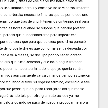
s un 3 día y antes de ese día yo me había caído y me
o una limitacin para ir y como yo no lo vi como limitante
 no consideraba necesario 6 horas que es por lo que uno
 queriair porque tras de qnunk tenemos un tiempo real para
mitar las horas cuando se supone que debería preferir
el parecía que buscababarreras para impedir ese
 n se diera que para que se diera pero el no pareció
te de lo que le dije es que yo no me sentía deseada por
to hacia ya 4 meses, se dsculpo por no haber logrado
, me dijo que sime deseaba y que iba a seguir tratando
poderme hacer sentir todo lo que yo quería sentir...
con amigos aun con gente cerca y menos tiempo estuvieron
amor y cuando el tuvo su orgasm termino, encendió la tele
o porque pensé que ocupaba recargarse así que medio
iguió viendo tele por otro gran rato así que ya me
ar pelota cuando se puso de nuevo a provocarme ero a