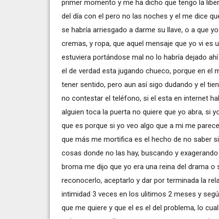
primer momento y me ha dicho que tengo la libert
del día con el pero no las noches y el me dice qu
se habría arriesgado a darme su llave, o a que 
cremas, y ropa, que aquel mensaje que yo vi es un
estuviera portándose mal no lo habría dejado ahí 
el de verdad esta jugando chueco, porque en el 
tener sentido, pero aun así sigo dudando y el ti
no contestar el teléfono, si el esta en internet h
alguien toca la puerta no quiere que yo abra, si y
que es porque si yo veo algo que a mi me parece
que más me mortifica es el hecho de no saber s
cosas donde no las hay, buscando y exagerando 
broma me dijo que yo era una reina del drama o 
reconocerlo, aceptarlo y dar por terminada la re
intimidad 3 veces en los ulitimos 2 meses y segú
que me quiere y que el es el del problema, lo cu