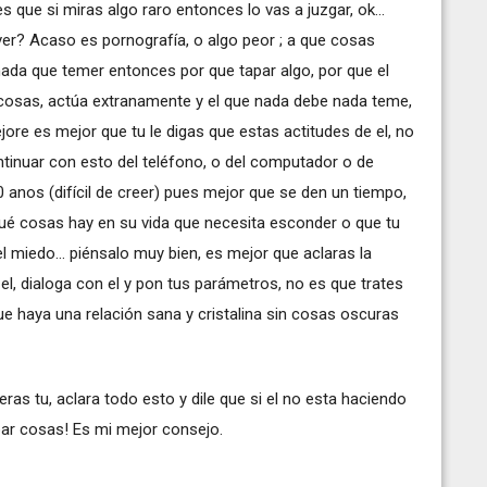
s que si miras algo raro entonces lo vas a juzgar, ok...
er? Acaso es pornografía, o algo peor ; a que cosas
e nada que temer entonces por que tapar algo, por que el
cosas, actúa extranamente y el que nada debe nada teme,
jore es mejor que tu le digas que estas actitudes de el, no
ntinuar con esto del teléfono, o del computador o de
 anos (difícil de creer) pues mejor que se den un tiempo,
qué cosas hay en su vida que necesita esconder o que tu
l miedo... piénsalo muy bien, es mejor que aclaras la
 el, dialoga con el y pon tus parámetros, no es que trates
que haya una relación sana y cristalina sin cosas oscuras
ras tu, aclara todo esto y dile que si el no esta haciendo
ar cosas! Es mi mejor consejo.