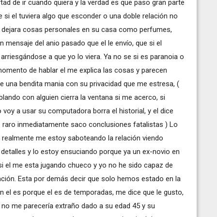
ad de ir cuando quiera y la verdad es que paso gran parte
e si el tuviera algo que esconder o una doble relación no
yo dejara cosas personales en su casa como perfumes,
 mensaje del anio pasado que el le envío, que si el
arriesgándose a que yo lo viera. Ya no se si es paranoia o
momento de hablar el me explica las cosas y parecen
ene una bendita mania con su privacidad que me estresa, (
ablando con alguien cierra la ventana si me acerco, si
o voy a usar su computadora borra el historial, y el dice
 raro inmediatamente saco conclusiones fatalistas ) Lo
i realmente me estoy saboteando la relación viendo
detalles y lo estoy ensuciando porque ya un ex-novio en
si el me esta jugando chueco y yo no he sido capaz de
lación. Esta por demás decir que solo hemos estado en la
n el es porque el es de temporadas, me dice que le gusto,
al no me parecería extraño dado a su edad 45 y su