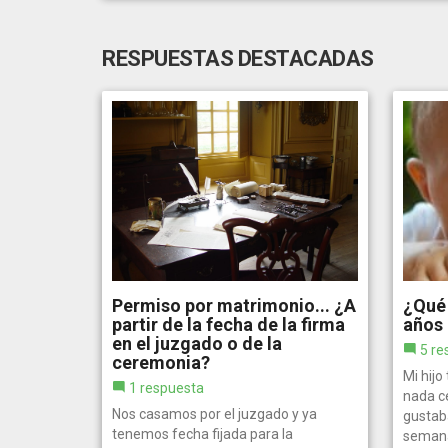
RESPUESTAS DESTACADAS
Permiso por matrimonio... ¿A
¿Qué 
partir de la fecha de la firma
años 
en el juzgado o de la
5 re
ceremonia?
Mi hijo
1 respuesta
nada c
Nos casamos por el juzgado y ya
gustaba
tenemos fecha fijada para la
semana