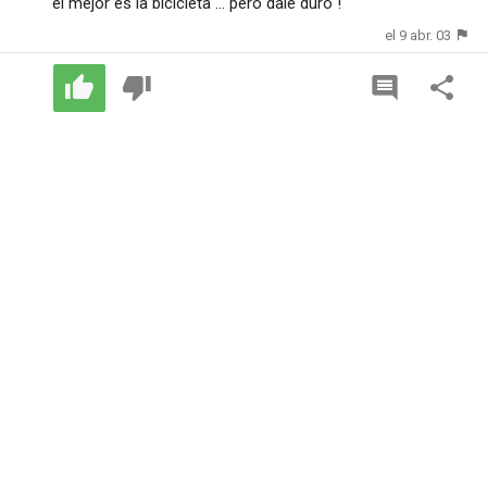
el mejor es la bicicleta ... pero dale duro !
el 9 abr. 03