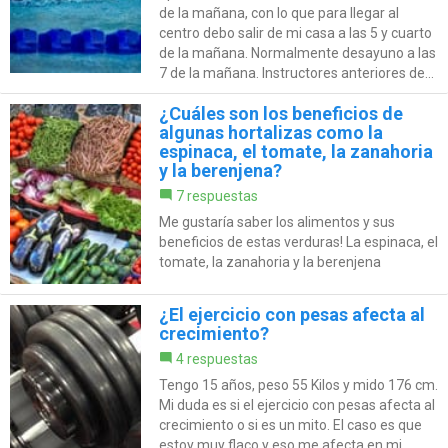
de la mañana, con lo que para llegar al
centro debo salir de mi casa a las 5 y cuarto
de la mañana. Normalmente desayuno a las
7 de la mañana. Instructores anteriores de...
¿Cuáles son los beneficios de
algunas hortalizas como la
espinaca, el tomate, la zanahoria
y la berenjena?
7 respuestas
Me gustaría saber los alimentos y sus
beneficios de estas verduras! La espinaca, el
tomate, la zanahoria y la berenjena
¿El ejercicio con pesas afecta al
crecimiento?
4 respuestas
Tengo 15 años, peso 55 Kilos y mido 176 cm.
Mi duda es si el ejercicio con pesas afecta al
crecimiento o si es un mito. El caso es que
estoy muy flaco y eso me afecta en mi