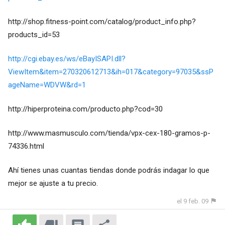
http://shop.fitness-point.com/catalog/product_info.php?
products_id=53
http://cgi.ebay.es/ws/eBayISAPI.dll?
ViewItem&item=270320612713&ih=017&category=97035&ssP
ageName=WDVW&rd=1
http://hiperproteina.com/producto.php?cod=30
http://www.masmusculo.com/tienda/vpx-cex-180-gramos-p-
74336.html
Ahí tienes unas cuantas tiendas donde podrás indagar lo que
mejor se ajuste a tu precio.
el 9 feb. 09