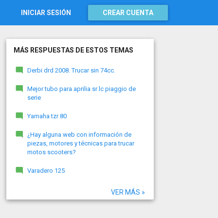
INICIAR SESIÓN
CREAR CUENTA
MÁS RESPUESTAS DE ESTOS TEMAS
Derbi drd 2008. Trucar sin 74cc.
Mejor tubo para aprilia sr lc piaggio de
serie
Yamaha tzr 80
¿Hay alguna web con información de
piezas, motores y técnicas para trucar
motos scooters?
Varadero 125
VER MÁS »