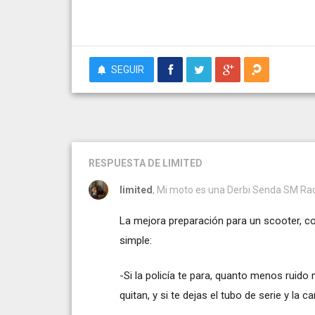
SEGUIR
RESPUESTA
DE LIMITED
limited
, Mi moto es una Derbi Senda SM Racin
La mejora preparación para un scooter, co
simple:
-Si la policía te para, quanto menos ruido
quitan, y si te dejas el tubo de serie y la c