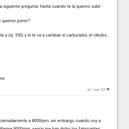
 siguiente pregunta: hasta cuando te la quieres subir:
te quieres poner?
a (ej. 350) y el te va a cambiar el carburador, el cilindro...
-me
el 1 oct. 07
oximadamente a 8000rpm, sin embargo cuando voy a
pillarme 9000rpm, según me han dicho los fabricantes