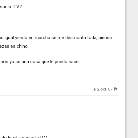
sar la ITV?
0cc igual yendo en marcha se me desmonta toda, piensa
iezas es chino.
nos ya se una cosa que le puedo hacer.
el 2 oct. 07
do legal y pasas la ITV