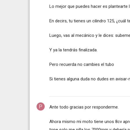
Lo mejor que puedes hacer es plantearte la
En decirs, tu tienes un cilindro 125, ¿cuál 
Luego, vas al mecánico y le dices: subemela 
Y ya la tendrás finalizada.
Pero recuerda no cambies el tubo
Si tienes alguna duda no dudes en avisar
Ante todo gracias por responderme.
Ahora mismo mi moto tiene unos 8cv apr
tope solo me pilla los 7000rpm y debería 