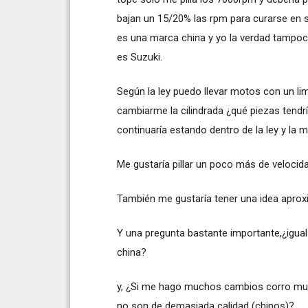
bajan un 15/20% las rpm para curarse en s
es una marca china y yo la verdad tampo
es Suzuki.
Según la ley puedo llevar motos con un li
cambiarme la cilindrada ¿qué piezas tend
continuaría estando dentro de la ley y la 
Me gustaría pillar un poco más de velocid
También me gustaría tener una idea aprox
Y una pregunta bastante importante,¿igua
china?
y, ¿Si me hago muchos cambios corro muc
no son de demasiada calidad (chinos)?