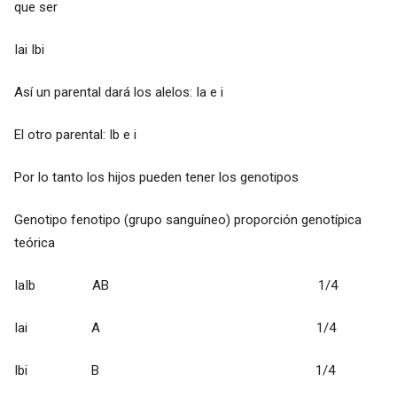
que ser
Iai Ibi
Así un parental dará los alelos: Ia e i
El otro parental: Ib e i
Por lo tanto los hijos pueden tener los genotipos
Genotipo fenotipo (grupo sanguíneo) proporción genotípica
teórica
IaIb AB 1/4
Iai A 1/4
Ibi B 1/4