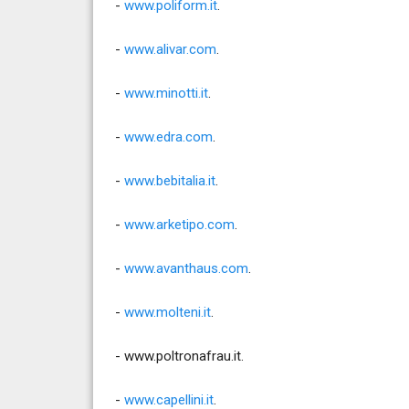
-
www.poliform.it
.
-
www.alivar.com
.
-
www.minotti.it
.
-
www.edra.com
.
-
www.bebitalia.it
.
-
www.arketipo.com
.
-
www.avanthaus.com
.
-
www.molteni.it
.
-
www.poltronafrau.it
.
-
www.capellini.it
.