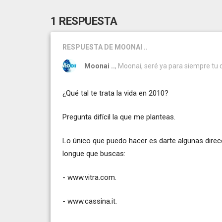
1 RESPUESTA
RESPUESTA
DE MOONAI ..
Moonai ..
, Moonai, seré ya para siempre tu
¿Qué tal te trata la vida en 2010?
Pregunta difícil la que me planteas.
Lo único que puedo hacer es darte algunas direc
longue que buscas:
-
www.vitra.com
.
-
www.cassina.it
.