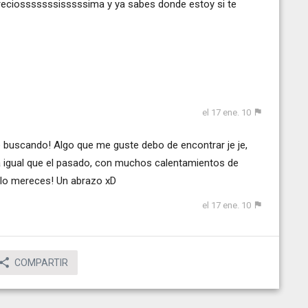
reciosssssssisssssima y ya sabes donde estoy si te
el 17 ene. 10
e buscando! Algo que me guste debo de encontrar je je,
a igual que el pasado, con muchos calentamientos de
te lo mereces! Un abrazo xD
el 17 ene. 10
COMPARTIR