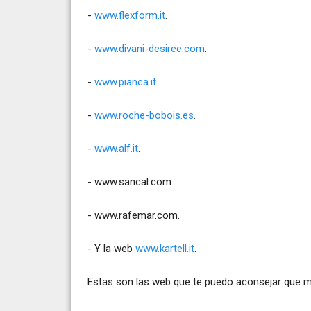
-
www.flexform.it
.
-
www.divani-desiree.com
.
-
www.pianca.it
.
-
www.roche-bobois.es
.
-
www.alf.it
.
-
www.sancal.com
.
-
www.rafemar.com
.
- Y la web
www.kartell.it
.
Estas son las web que te puedo aconsejar que mi