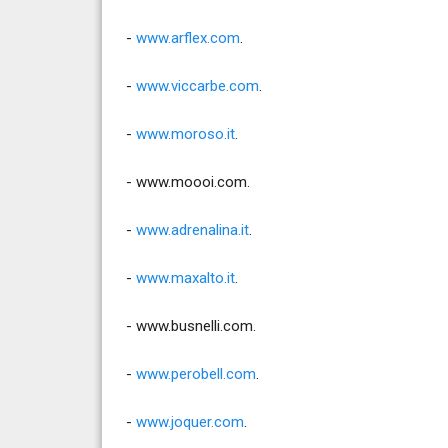
-
www.arflex.com
.
-
www.viccarbe.com
.
-
www.moroso.it
.
-
www.moooi.com
.
-
www.adrenalina.it
.
-
www.maxalto.it
.
- www.busnelli.com.
-
www.perobell.com
.
-
www.joquer.com
.