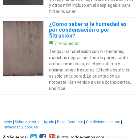
y otros mW. Incluso en el desplegable para
filtrarlos salen...
¿Cómo saber si la humedad es
por condensación o por
filtración?
7 respuestas
Tengo una habitación con humedades,
manchas negras por toda la pared, tanto
arriba como abajo, es el piso último y
encima tengo trasteros. El techo está bien,
es sólo en la pared. La orientación es
noroeste. Han venido a verla dos expertos,
uno dice...
Inicio
|
Sobre nosotros
|
Ayuda
|
Blog
|
Contacto
|
Condiciones de uso
|
Privacidad y cookies
Â¡SÃ­guenos!
© 2026 Todoexpertos.com.
v4.2.51120.1