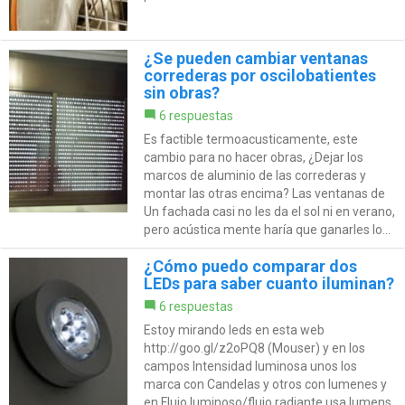
¿Se pueden cambiar ventanas
correderas por oscilobatientes
sin obras?
6 respuestas
Es factible termoacusticamente, este
cambio para no hacer obras, ¿Dejar los
marcos de aluminio de las correderas y
montar las otras encima? Las ventanas de
Un fachada casi no les da el sol ni en verano,
pero acústica mente haría que ganarles lo...
¿Cómo puedo comparar dos
LEDs para saber cuanto iluminan?
6 respuestas
Estoy mirando leds en esta web
http://goo.gl/z2oPQ8 (Mouser) y en los
campos Intensidad luminosa unos los
marca con Candelas y otros con lumenes y
en Flujo luminoso/flujo radiante usa lumens